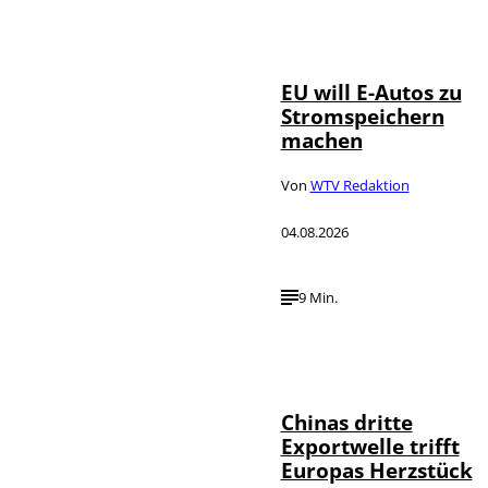
IMAGO / Jürgen
©
Heinrich
EU will E-Autos zu
Stromspeichern
machen
Von
WTV Redaktion
04.08.2026
9 Min.
©
IMAGO / VCG
Chinas dritte
Exportwelle trifft
Europas Herzstück