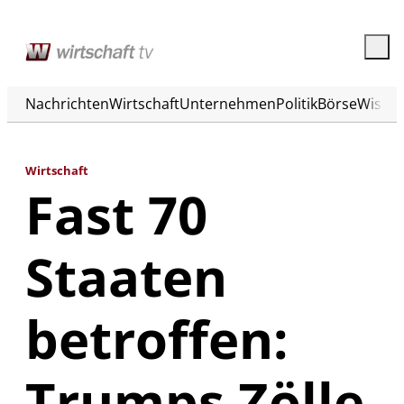
Nachrichten
Wirtschaft
Unternehmen
Politik
Börse
Wisse
Wirtschaft
Fast 70
Staaten
betroffen:
Trumps Zölle