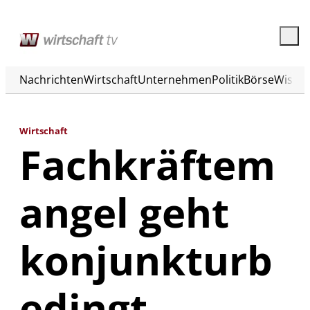
Nachrichten
Wirtschaft
Unternehmen
Politik
Börse
Wisse
Wirtschaft
Fachkräftem
angel geht
konjunkturb
edingt