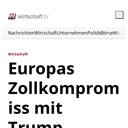
Nachrichten
Wirtschaft
Unternehmen
Politik
Börse
Wisse
Wirtschaft
Europas
Zollkomprom
iss mit
Trump