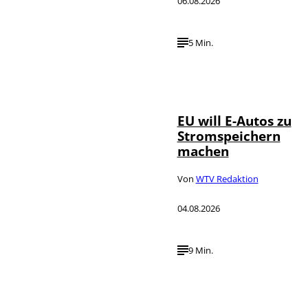
06.08.2026
5 Min.
IMAGO / Jürgen
©
Heinrich
EU will E-Autos zu
Stromspeichern
machen
Von
WTV Redaktion
04.08.2026
9 Min.
©
IMAGO / VCG