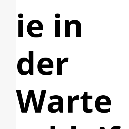
ie in
der
Warte