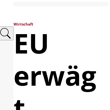
Wirtschaft
EU
erwäg
t