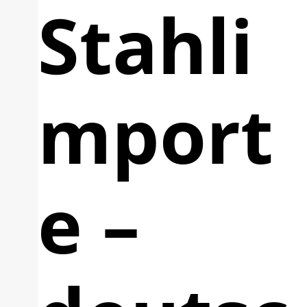
Stahli
mport
e –