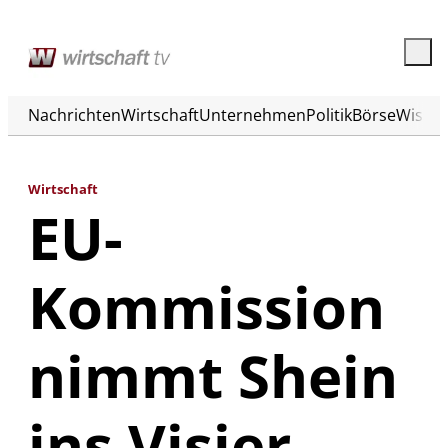
Nachrichten
Wirtschaft
Unternehmen
Politik
Börse
Wisse
Wirtschaft
EU-
Kommission
nimmt Shein
ins Visier