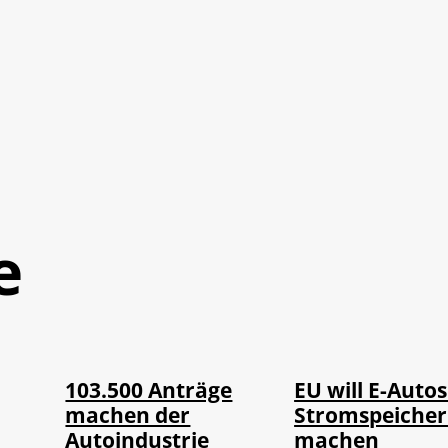
e
IMAGO / Jürgen
©
©
IMAGO / HMB-Media
Heinrich
103.500 Anträge
EU will E-Autos
machen der
Stromspeiche
Autoindustrie
machen