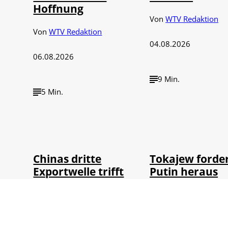
Hoffnung
Von
WTV Redaktion
Von
WTV Redaktion
04.08.2026
06.08.2026
9 Min.
5 Min.
©
©
IMAGO / VCG
IMAGO / 
Chinas dritte
Tokajew forde
Exportwelle trifft
Putin heraus
Europas Herzstück
Von
WTV Redaktion
Von
WTV Redaktion
30.07.2026