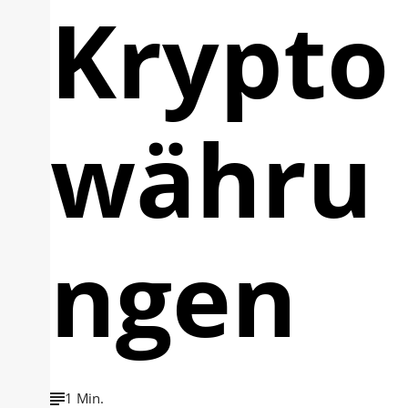
Krypto
währu
ngen
1 Min.