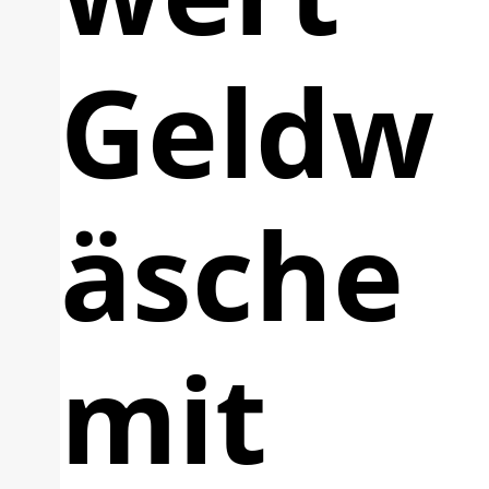
Geldw
äsche
mit