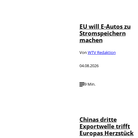
IMAGO / Jürgen
©
Heinrich
EU will E-Autos zu
Stromspeichern
machen
Von
WTV Redaktion
04.08.2026
9 Min.
©
IMAGO / VCG
Chinas dritte
Exportwelle trifft
Europas Herzstück