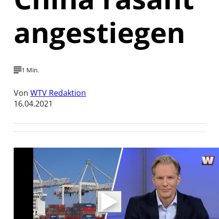
angestiegen
1 Min.
Von
WTV Redaktion
16.04.2021
Mit der Wiedergabe dieses Videos werden
Daten an Youtube übertragen.
Hinweise dazu erhalten Sie in der
Datenschutzerklärung
.