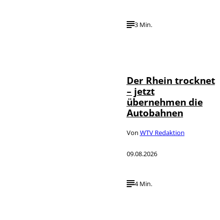
3 Min.
IMAGO /
©
Bihlmayerfotografie
Der Rhein trocknet
– jetzt
übernehmen die
Autobahnen
Von
WTV Redaktion
09.08.2026
4 Min.
©
IMAGO / Xinhua