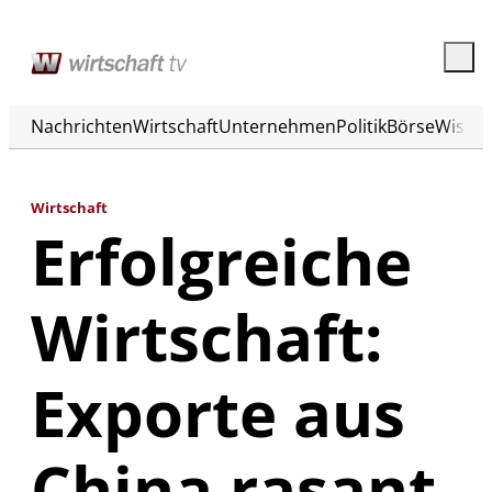
Nachrichten
Wirtschaft
Unternehmen
Politik
Börse
Wisse
Wirtschaft
Erfolgreiche
Wirtschaft:
Exporte aus
China rasant