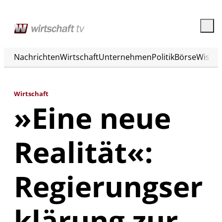
Nachrichten
Wirtschaft
Unternehmen
Politik
Börse
Wisse
Wirtschaft
»Eine neue
Realität«:
Regierungser
klärung zur