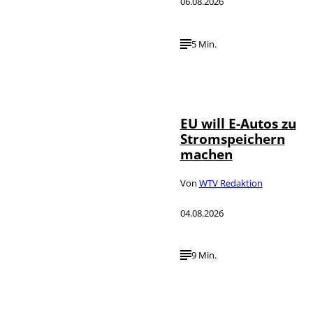
06.08.2026
5 Min.
IMAGO / Jürgen
©
Heinrich
EU will E-Autos zu
Stromspeichern
machen
Von
WTV Redaktion
04.08.2026
9 Min.
©
IMAGO / VCG