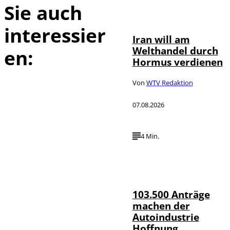
Sie auch
©
IMAGO / Xinhua
interessier
Iran will am
Welthandel durch
en:
Hormus verdienen
Von
WTV Redaktion
07.08.2026
4 Min.
IMAGO / HMB-
©
Media
103.500 Anträge
machen der
Autoindustrie
Hoffnung