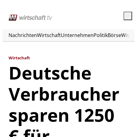
Nachrichten
Wirtschaft
Unternehmen
Politik
Börse
Wisse
Wirtschaft
Deutsche
Verbraucher
sparen 1250
€ für