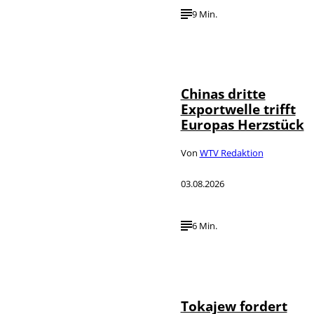
9 Min.
©
IMAGO / VCG
Chinas dritte
Exportwelle trifft
Europas Herzstück
Von
WTV Redaktion
03.08.2026
6 Min.
©
IMAGO / SNA
Tokajew fordert