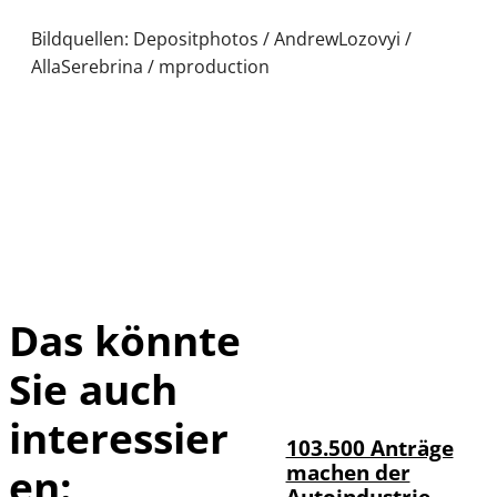
Bildquellen: Depositphotos / AndrewLozovyi /
AllaSerebrina / mproduction
Das könnte
Sie auch
IMAGO / HMB-
©
Media
interessier
103.500 Anträge
machen der
en:
Autoindustrie