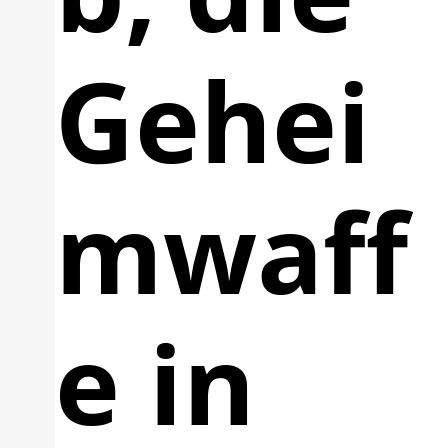
Gehei
mwaff
e in