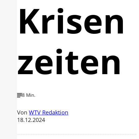
Krisen
zeiten
8 Min.
Von
WTV Redaktion
18.12.2024