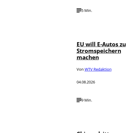
5 Min.
IMAGO / Jürgen
©
Heinrich
EU will E-Autos zu
Stromspeichern
machen
Von
WTV Redaktion
04.08.2026
9 Min.
©
IMAGO / VCG