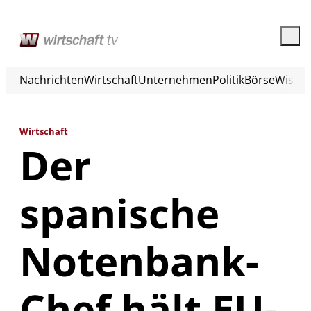
Nachrichten
Wirtschaft
Unternehmen
Politik
Börse
Wisse
Wirtschaft
Der
spanische
Notenbank-
Chef hält EU-