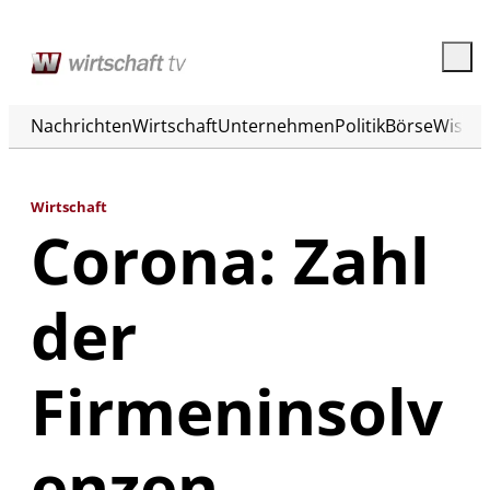
Nachrichten
Wirtschaft
Unternehmen
Politik
Börse
Wisse
Wirtschaft
Corona: Zahl
der
Firmeninsolv
enzen