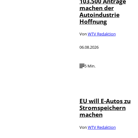
103.500 Anträge
machen der
Autoindustrie
Hoffnung
Von
WTV Redaktion
06.08.2026
5 Min.
IMAGO / Jürgen
©
Heinrich
EU will E-Autos zu
Stromspeichern
machen
Von
WTV Redaktion