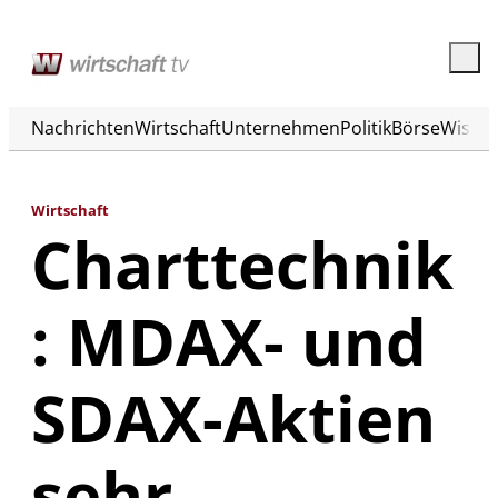
Nachrichten
Wirtschaft
Unternehmen
Politik
Börse
Wisse
Wirtschaft
Charttechnik
: MDAX- und
SDAX-Aktien
sehr