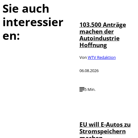
Sie auch
IMAGO / HMB-
©
Media
interessier
103.500 Anträge
machen der
en:
Autoindustrie
Hoffnung
Von
WTV Redaktion
06.08.2026
5 Min.
IMAGO / Jürgen
©
Heinrich
EU will E-Autos zu
Stromspeichern
machen