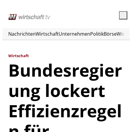
Nachrichten
Wirtschaft
Unternehmen
Politik
Börse
Wisse
Wirtschaft
Bundesregier
ung lockert
Effizienzregel
n für