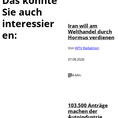
Das könnte
Sie auch
©
IMAGO / Xinhua
interessier
Iran will am
Welthandel durch
en:
Hormus verdienen
Von
WTV Redaktion
07.08.2026
4 Min.
IMAGO / HMB-
©
Media
103.500 Anträge
machen der
Autoindustrie