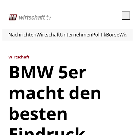
Nachrichten
Wirtschaft
Unternehmen
Politik
Börse
Wisse
Wirtschaft
BMW 5er
macht den
besten
Eindruck