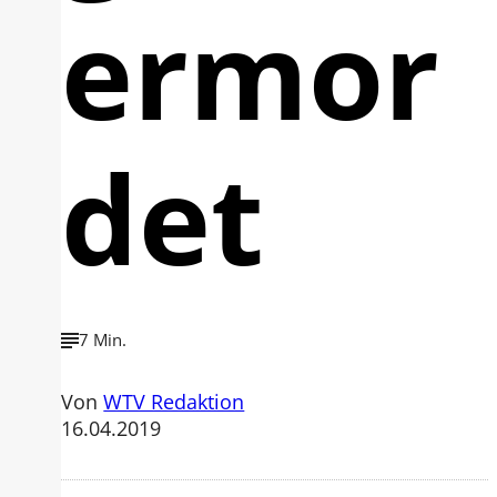
ermor
det
7 Min.
Von
WTV Redaktion
16.04.2019