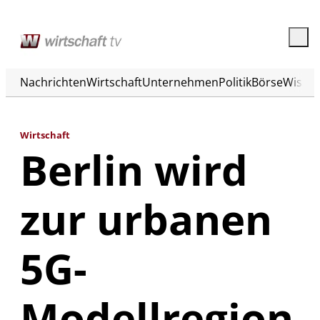
Nachrichten
Wirtschaft
Unternehmen
Politik
Börse
Wisse
Wirtschaft
Berlin wird
zur urbanen
5G-
Modellregion