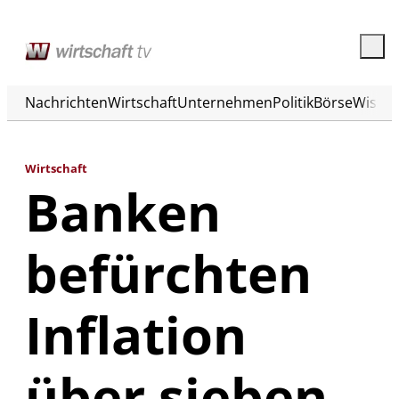
Nachrichten
Wirtschaft
Unternehmen
Politik
Börse
Wisse
Wirtschaft
Banken
befürchten
Inflation
über sieben