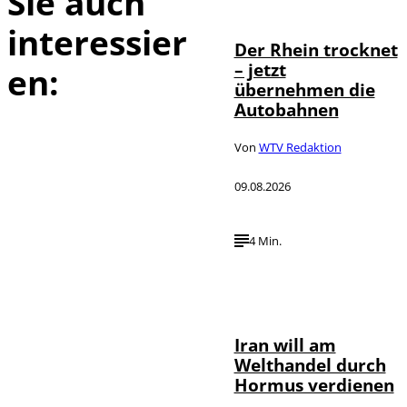
Sie auch
interessier
Der Rhein trocknet
– jetzt
en:
übernehmen die
Autobahnen
Von
WTV Redaktion
09.08.2026
4 Min.
©
IMAGO / Xinhua
Iran will am
Welthandel durch
Hormus verdienen