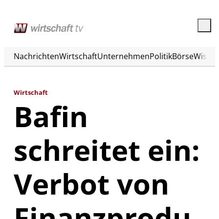
Nachrichten
Wirtschaft
Unternehmen
Politik
Börse
Wisse
Wirtschaft
Bafin
schreitet ein:
Verbot von
Finanzprodu