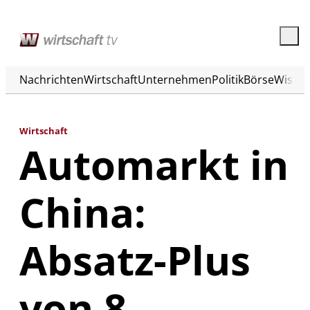
Nachrichten
Wirtschaft
Unternehmen
Politik
Börse
Wisse
Wirtschaft
Automarkt in
China:
Absatz-Plus
von 8