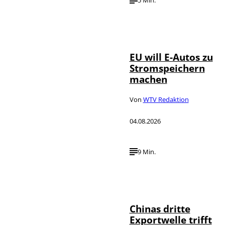
IMAGO / Jürgen
©
Heinrich
EU will E-Autos zu
Stromspeichern
machen
Von
WTV Redaktion
04.08.2026
9 Min.
©
IMAGO / VCG
Chinas dritte
Exportwelle trifft