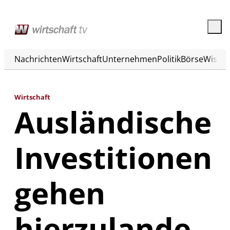
Nachrichten
Wirtschaft
Unternehmen
Politik
Börse
Wisse
Wirtschaft
Ausländische
Investitionen
gehen
hierzulande