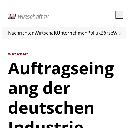
Nachrichten
Wirtschaft
Unternehmen
Politik
Börse
Wisse
Wirtschaft
Auftragseing
ang der
deutschen
Industrie