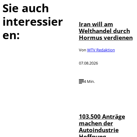
Sie auch
©
IMAGO / Xinhua
interessier
Iran will am
Welthandel durch
en:
Hormus verdienen
Von
WTV Redaktion
07.08.2026
4 Min.
IMAGO / HMB-
©
Media
103.500 Anträge
machen der
Autoindustrie
Hoffnung