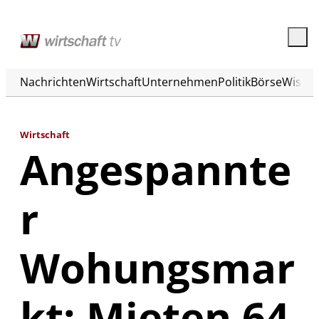
Nachrichten
Wirtschaft
Unternehmen
Politik
Börse
Wisse
Wirtschaft
Angespannte
r
Wohungsmar
kt: Mieten 64