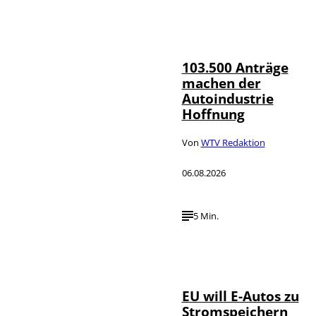
IMAGO / HMB-
©
Media
103.500 Anträge
machen der
Autoindustrie
Hoffnung
Von
WTV Redaktion
06.08.2026
5 Min.
IMAGO / Jürgen
©
Heinrich
EU will E-Autos zu
Stromspeichern