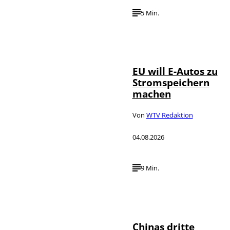
5 Min.
IMAGO / Jürgen
©
Heinrich
EU will E-Autos zu
Stromspeichern
machen
Von
WTV Redaktion
04.08.2026
9 Min.
©
IMAGO / VCG
Chinas dritte