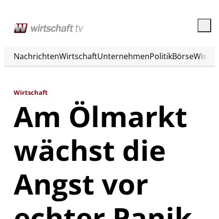
Nachrichten
Wirtschaft
Unternehmen
Politik
Börse
Wisse
Wirtschaft
Am Ölmarkt
wächst die
Angst vor
echter Panik