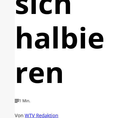
sich
halbie
ren
1 Min.
Von
WTV Redaktion