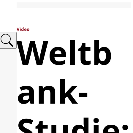
Video
Weltb
ank-
Studie: