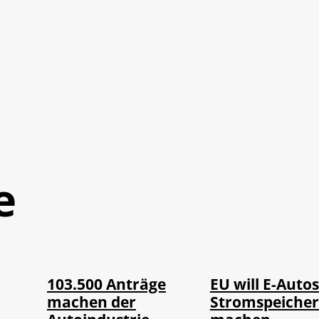
e
IMAGO / Jürgen
©
©
IMAGO / HMB-Media
Heinrich
103.500 Anträge
EU will E-Autos
machen der
Stromspeiche