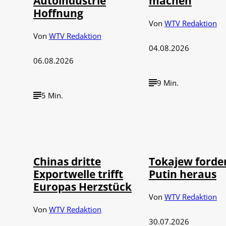
Autoindustrie
machen
Hoffnung
Von
WTV Redaktion
Von
WTV Redaktion
04.08.2026
06.08.2026
9 Min.
5 Min.
©
©
IMAGO / VCG
IMAGO / 
Chinas dritte
Tokajew forde
Exportwelle trifft
Putin heraus
Europas Herzstück
Von
WTV Redaktion
Von
WTV Redaktion
30.07.2026