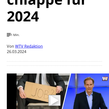
2024
1 Min.
Von
WTV Redaktion
26.03.2024
Mit der Wiedergabe dieses Videos werden
Daten an Youtube übertragen.
Hinweise dazu erhalten Sie in der
Datenschutzerklärung
.