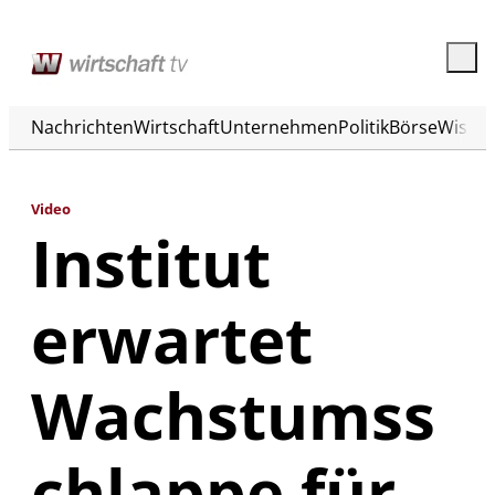
Nachrichten
Wirtschaft
Unternehmen
Politik
Börse
Wisse
Video
Institut
erwartet
Wachstumss
chlappe für