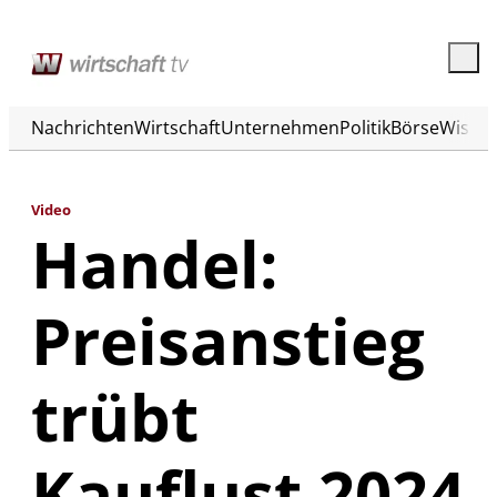
Nachrichten
Wirtschaft
Unternehmen
Politik
Börse
Wisse
Video
Handel:
Preisanstieg
trübt
Kauflust 2024