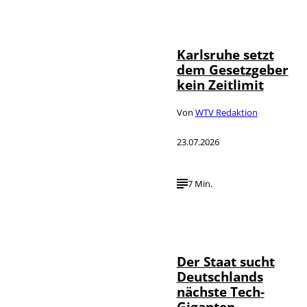
IMAGO /
©
Political-
Moments
Karlsruhe setzt
dem Gesetzgeber
kein Zeitlimit
Von
WTV Redaktion
23.07.2026
7 Min.
IMAGO / Funke
©
Foto Service
Der Staat sucht
Deutschlands
nächste Tech-
Giganten