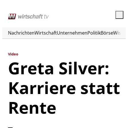
Nachrichten
Wirtschaft
Unternehmen
Politik
Börse
Wisse
Video
Greta Silver:
Karriere statt
Rente