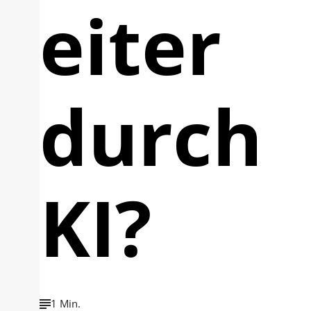
eiter
durch
KI?
1 Min.