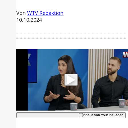
Von
WTV Redaktion
10.10.2024
Mit der Wiedergabe dieses Videos
werden Daten an Youtube übertragen.
Hinweise dazu erhalten Sie in der
Datenschutzerklärung
.
Akzeptieren
Inhalte von Youtube laden