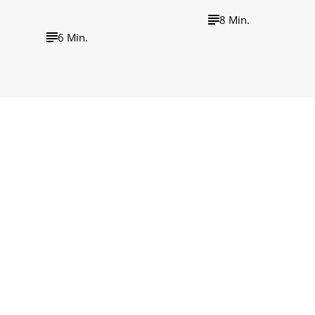
8 Min.
6 Min.
wirtschaft tv
wirtschaft tv Podcast
Impressum
Barriere
Datenschutzerklärung
Cookie-Einste