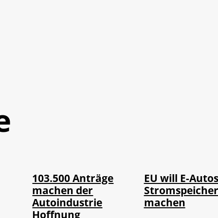
e
IMAGO / Jürgen
©
©
IMAGO / HMB-Media
Heinrich
103.500 Anträge
EU will E-Autos
machen der
Stromspeiche
Autoindustrie
machen
Hoffnung