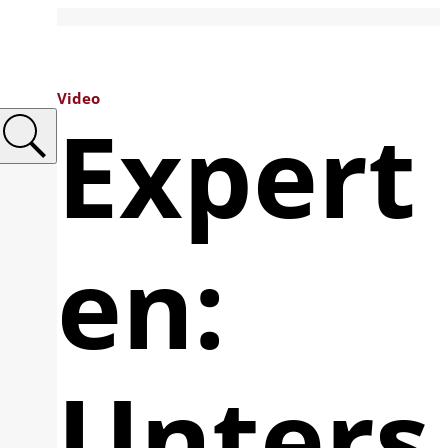
Video
Expert
en:
Unters