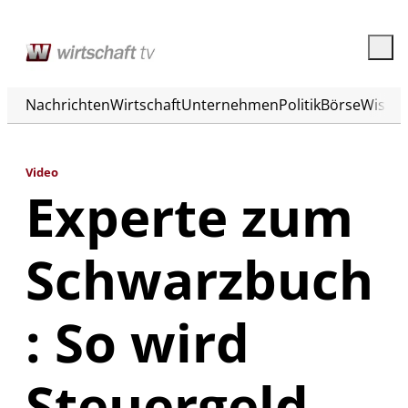
Nachrichten
Wirtschaft
Unternehmen
Politik
Börse
Wisse
Video
Experte zum
Schwarzbuch
: So wird
Steuergeld