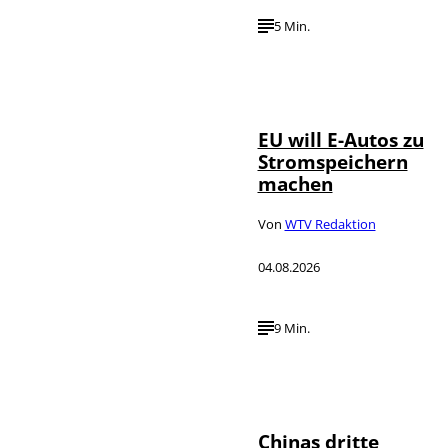
5 Min.
IMAGO / Jürgen
©
Heinrich
EU will E-Autos zu
Stromspeichern
machen
Von
WTV Redaktion
04.08.2026
9 Min.
©
IMAGO / VCG
Chinas dritte