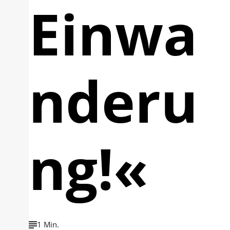
Einwa
nderu
ng!«
1 Min.