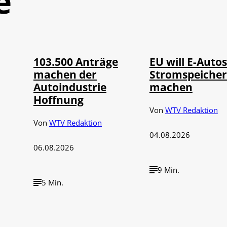
e
IMAGO / Jürgen
©
©
IMAGO / HMB-Media
Heinrich
103.500 Anträge
EU will E-Autos
machen der
Stromspeiche
Autoindustrie
machen
Hoffnung
Von
WTV Redaktion
Von
WTV Redaktion
04.08.2026
06.08.2026
9 Min.
5 Min.
©
©
IMAGO / VCG
IMAGO / 