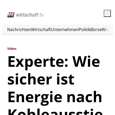
Nachrichten
Wirtschaft
Unternehmen
Politik
Börse
Wisse
Video
Experte: Wie
sicher ist
Energie nach
Kohleausstie