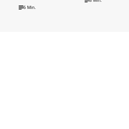
6 Min.
wirtschaft tv
wirtschaft tv Podcast
Impressum
Barrieref
Datenschutzerklärung
Cookie-Einste