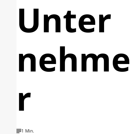
Unter
nehme
r
1 Min.