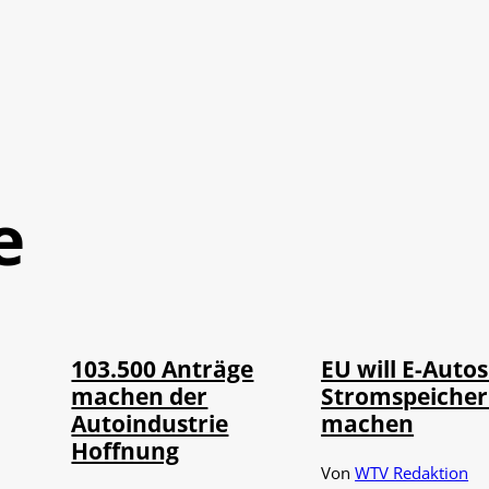
e
IMAGO / Jürgen
©
©
IMAGO / HMB-Media
Heinrich
103.500 Anträge
EU will E-Autos
machen der
Stromspeiche
Autoindustrie
machen
Hoffnung
Von
WTV Redaktion