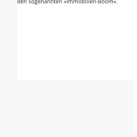
den sogenannten »Immobilien-Boom«.
dia