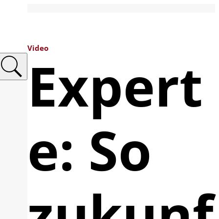
Video
Expert
e: So
zukunf