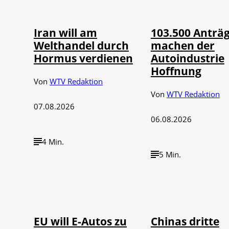
Iran will am
103.500 Anträ
Welthandel durch
machen der
Hormus verdienen
Autoindustrie
Hoffnung
Von
WTV Redaktion
Von
WTV Redaktion
07.08.2026
06.08.2026
4 Min.
5 Min.
IMAGO / Jürgen
©
©
Heinrich
IMAGO / 
EU will E-Autos zu
Chinas dritte