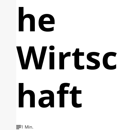
he
Wirtsc
haft
1 Min.