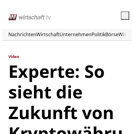
Nachrichten
Wirtschaft
Unternehmen
Politik
Börse
Wisse
Video
Experte: So
sieht die
Zukunft von
Kryptowähru