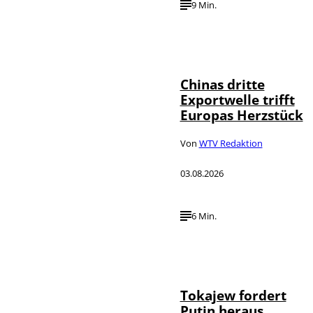
9 Min.
©
IMAGO / VCG
Chinas dritte
Exportwelle trifft
Europas Herzstück
Von
WTV Redaktion
03.08.2026
6 Min.
©
IMAGO / SNA
Tokajew fordert
Putin heraus