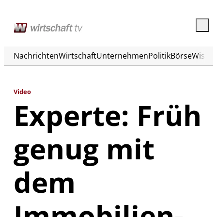
Nachrichten
Wirtschaft
Unternehmen
Politik
Börse
Wisse
Video
Experte: Früh
genug mit
dem
Immobilien-