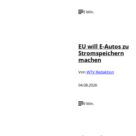
5 Min.
IMAGO / Jürgen
©
Heinrich
EU will E-Autos zu
Stromspeichern
machen
Von
WTV Redaktion
04.08.2026
9 Min.
©
IMAGO / VCG