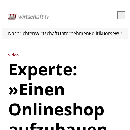
Nachrichten
Wirtschaft
Unternehmen
Politik
Börse
Wisse
Video
Experte:
»Einen
Onlineshop
aufzubauen