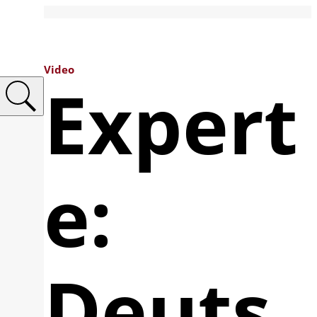
Video
Expert
e:
Deuts