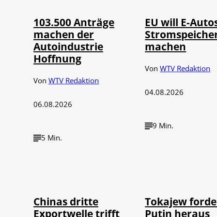
103.500 Anträge
EU will E-Auto
machen der
Stromspeiche
Autoindustrie
machen
Hoffnung
Von
WTV Redaktion
Von
WTV Redaktion
04.08.2026
06.08.2026
9 Min.
5 Min.
©
©
IMAGO / VCG
IMAGO /
Chinas dritte
Tokajew forde
Exportwelle trifft
Putin heraus