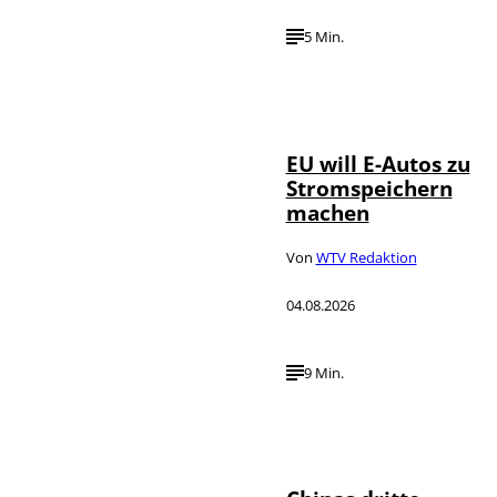
5 Min.
IMAGO / Jürgen
©
Heinrich
EU will E-Autos zu
Stromspeichern
machen
Von
WTV Redaktion
04.08.2026
9 Min.
©
IMAGO / VCG