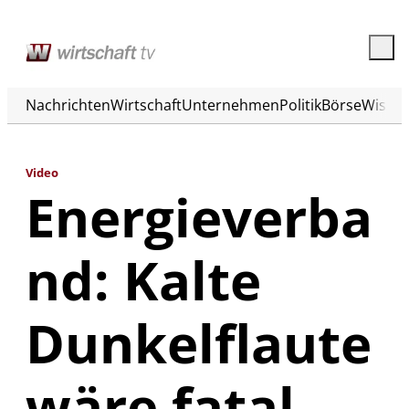
Nachrichten
Wirtschaft
Unternehmen
Politik
Börse
Wisse
Video
Energieverba
nd: Kalte
Dunkelflaute
wäre fatal