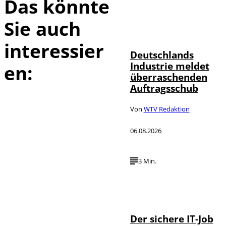
Das könnte
Sie auch
IMAGO / Frank
©
Ossenbrink
interessier
Deutschlands
Industrie meldet
en:
überraschenden
Auftragsschub
Von
WTV Redaktion
06.08.2026
3 Min.
Depositphotos /
©
DragosCondreaW
Der sichere IT-Job