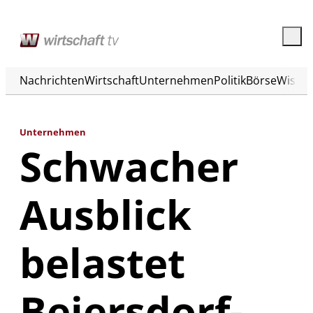
Nachrichten
Wirtschaft
Unternehmen
Politik
Börse
Wisse
Unternehmen
Schwacher
Ausblick
belastet
Beiersdorf-