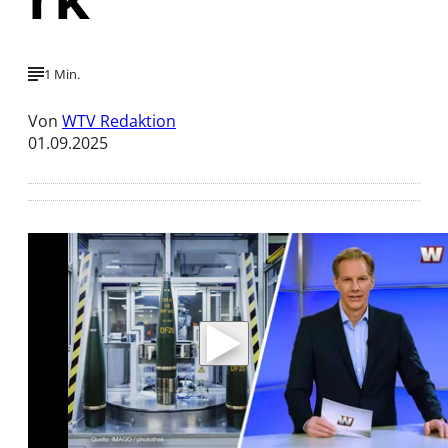
1 Min.
Von
WTV Redaktion
01.09.2025
Mit der Wiedergabe dieses Videos werden
Daten an Youtube übertragen.
Hinweise dazu erhalten Sie in der
Datenschutzerklärung
.
Akzeptieren