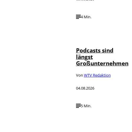
4 Min.
Imago / Anadolu
©
Agency
Podcasts sind
längst
Großunternehmen
Von
WTV Redaktion
04.08.2026
5 Min.
IMAGO / UPI
©
Photo