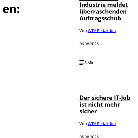
Industrie meldet
en:
überraschenden
Auftragsschub
Von
WTV Redaktion
06.08.2026
3 Min.
Depositphotos /
©
DragosCondreaW
Der sichere IT-Job
ist nicht mehr
sicher
Von
WTV Redaktion
05.08.2026