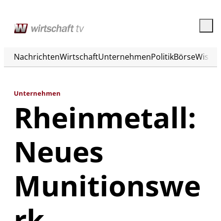
Nachrichten
Wirtschaft
Unternehmen
Politik
Börse
Wisse
Unternehmen
Rheinmetall:
Neues
Munitionswe
rk