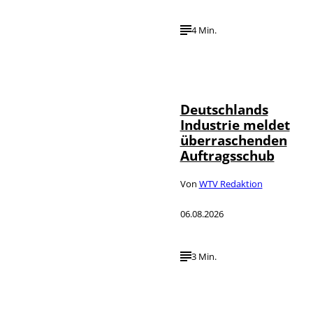
4 Min.
IMAGO / Frank
©
Ossenbrink
Deutschlands
Industrie meldet
überraschenden
Auftragsschub
Von
WTV Redaktion
06.08.2026
3 Min.
Depositphotos /
©
DragosCondreaW