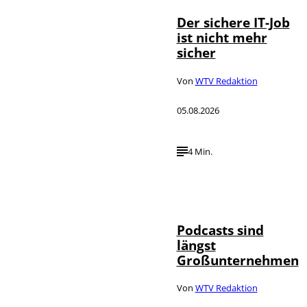
Der sichere IT-Job
ist nicht mehr
sicher
Von
WTV Redaktion
05.08.2026
4 Min.
Imago / Anadolu
©
Agency
Podcasts sind
längst
Großunternehmen
Von
WTV Redaktion