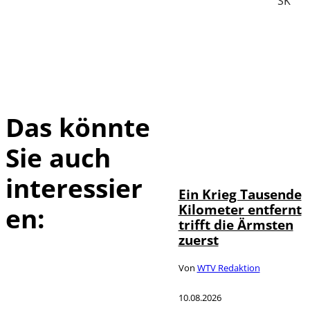
SK
Das könnte
Sie auch
IMAGO / Martin
©
Wagner
interessier
Ein Krieg Tausende
Kilometer entfernt
en:
trifft die Ärmsten
zuerst
Von
WTV Redaktion
10.08.2026