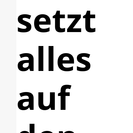
setzt
alles
auf