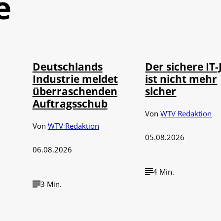
e
IMAGO / Frank
Depositphotos /
©
©
Ossenbrink
DragosCondreaW
Deutschlands
Der sichere IT-
Industrie meldet
ist nicht mehr
überraschenden
sicher
Auftragsschub
Von
WTV Redaktion
Von
WTV Redaktion
05.08.2026
06.08.2026
4 Min.
3 Min.
Imago / Anadolu
©
©
Agency
IMAGO / UPI Ph