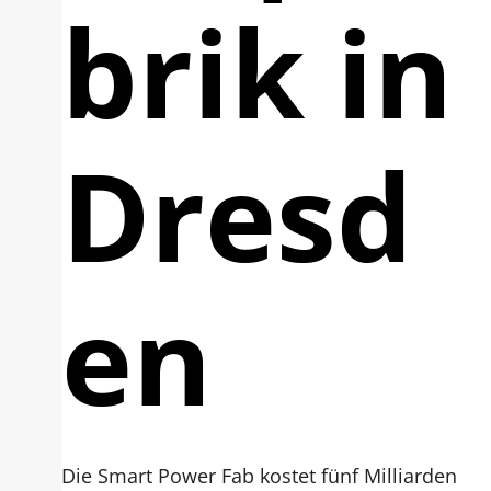
brik in
Dresd
en
Die Smart Power Fab kostet fünf Milliarden