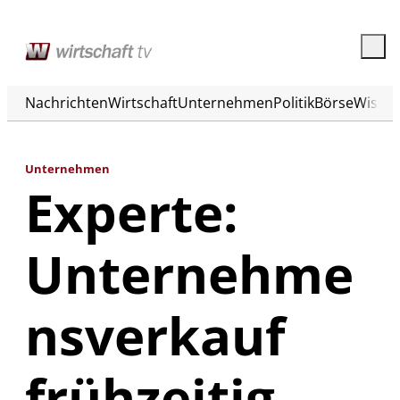
Nachrichten
Wirtschaft
Unternehmen
Politik
Börse
Wisse
Unternehmen
Experte:
Unternehme
nsverkauf
frühzeitig