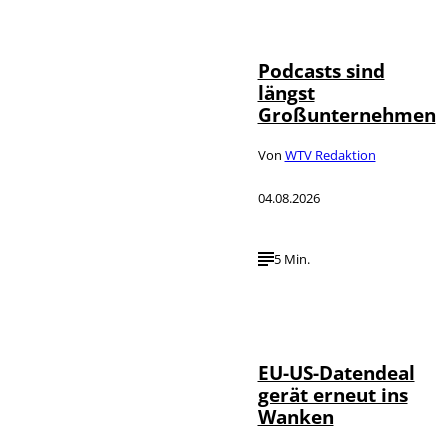
Imago / Anadolu
©
Agency
Podcasts sind
längst
Großunternehmen
Von
WTV Redaktion
04.08.2026
5 Min.
IMAGO / UPI
©
Photo
EU-US-Datendeal
gerät erneut ins
Wanken