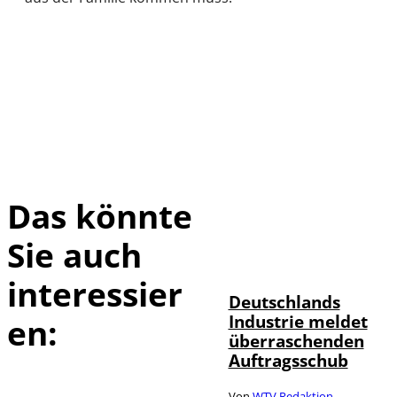
Das könnte
Sie auch
IMAGO / Frank
©
Ossenbrink
interessier
Deutschlands
Industrie meldet
en:
überraschenden
Auftragsschub
Von
WTV Redaktion