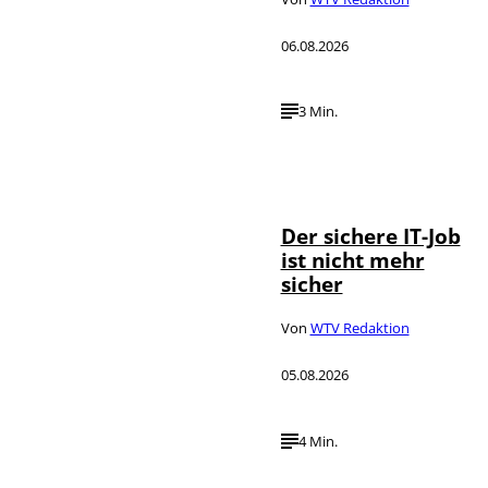
06.08.2026
3 Min.
Depositphotos /
©
DragosCondreaW
Der sichere IT-Job
ist nicht mehr
sicher
Von
WTV Redaktion
05.08.2026
4 Min.